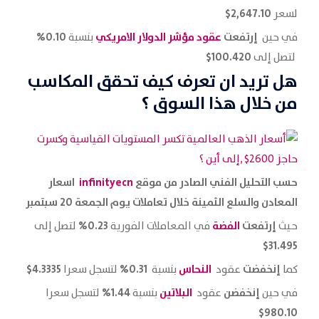
2,647.10$
لسعر
إرتفعت
عقود مؤشر الدولار
الامريكي
0.10%
في حين
بنسبة
100.420$
لتصل إلى
هل تريد ان تعرف كيف تحقق المكاسب
من خلال هذا السوق ؟
حسب التحليل الفني الصادر من موقع
infinityecn
اسعار
المعادن والسلع الثمينة خلال تعاملات يوم الجمعة 20 سبتمبر
إرتفعت
الفضة
0.23%
حيث
في المعاملات الفورية
لتصل إلى
31.495$
إنخفضت
النحاس
0.31%
4.3335$
كما
عقود
بنسبة
لتسجل سعرا
إنخفضن
البلاتين
1.44%
في حين
عقود
بنسبة
لتسجل سعرا
980.10$