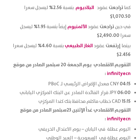
تراجعت
البلاديوم
2.56%
كما
عقود
بنسبة
ليسجل سعرا
1,070.50$
تراجعت
الألمنيوم
1.95%
في حين
عقود
إيضاً بنسبة
ليسجل
2,490.00$
سعرا
إرتفعت
الغاز الطبيعي
4.60%
بينما
عقود
بنسبة
ليسجل سعرا
2.456$
التقويم الاقتصادي يوم الجمعة 20 سبتمبر الصادر من موقع
:
infinityecn
04:15
CNY معدل الإقراض الرئيسي لـ PBoC
06:00
JPY قرار الفائدة الصادر عن البنك المركزي الياباني
15:15
CAD خطاب ماكلم محافظ بنك كندا المركزي
التقويم الاقتصادي غداُ الإثنين 23سبتمبر الصادر من موقع
:
infinityecn
اليوم عطلة في اليابان – يوم الاعتدال الخريفي
اليوم عطلة في السعودية – العيد الوطني