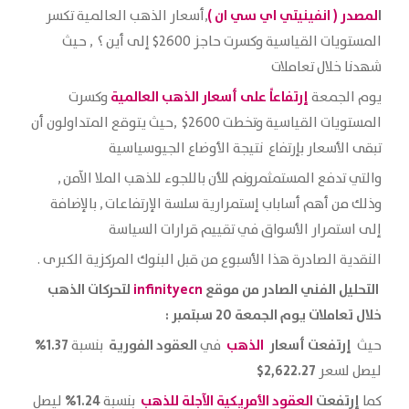
ا
لمصدر (
انفينيتي اي سي ان
)
,أسعار الذهب العالمية تكسر
المستويات القياسية وكسرت حاجز 2600$ إلى أين ؟ , حيث
شهدنا خلال تعاملات
إرتفاعاً على أسعار الذهب العالمية
يوم الجمعة
وكسرت
المستويات القياسية وتخطت 2600$ ,حيث يتوقع المتداولون أن
تبقى الأسعار بإرتفاع نتيجة الأوضاع الجيوسياسية
والتي تدفع المستمثمرونم للأن باللجوء للذهب الملا الآمن ,
وذلك من أهم أساباب إستمرارية سلسة الإرتفاعات , بالإضافة
إلى استمرار الأسواق في تقييم قرارات السياسة
النقدية الصادرة هذا الأسبوع من قبل البنوك المركزية الكبرى .
التحليل الفني الصادر من موقع
infinityecn
لتحركات الذهب
خلال تعاملات يوم الجمعة 20 سبتمبر :
إرتفعت
أسعار
الذهب
العقود الفورية
1.37%
حيث
في
بنسبة
2,622.27$
ليصل لسعر
إرتفعت
العقود الأمريكية الآجلة للذهب
1.24%
كما
بنسبة
ليصل