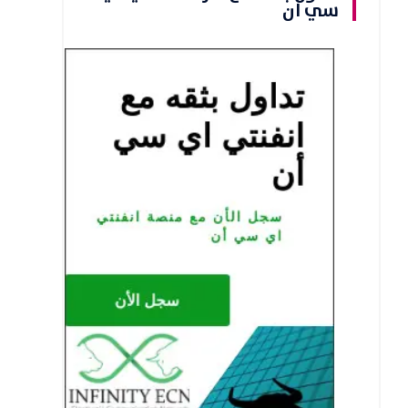
سي ان