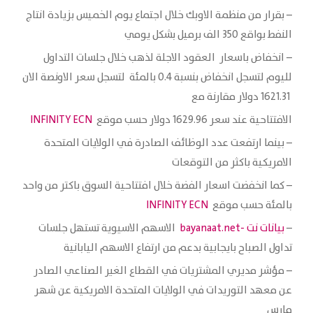
– بقرار من منظمة الاوبك خلال اجتماع يوم الخميس بزيادة انتاج
النفط بواقع 350 الف برميل بشكل يومي
– انخفاض باسعار العقود الاجلة لذهب خلال جلسات التداول
لليوم لتسجل انخفاض بنسبة 0.4 بالمئة لتسجل سعر الاونصة الان
1621.31 دولار مقارنة مع
الافتتاحية عند سعر 1629.96 دولار حسب موقع
INFINITY ECN
– بينما ارتفعت عدد الوظائف الصادرة في الولايات المتحدة
الامريكية باكثر من التوقعات
– كما انخفضت اسعار الفضة خلال افتتاحية السوق باكتر من واحد
بالمئة حسب موقع
INFINITY ECN
–
بيانات نت -bayanaat.net
الاسهم الاسيوية تستهل جلسات
تداول الصباح بايجابية بدعم من ارتفاع الاسهم اليابانية
– مؤشر مديري المشتريات في القطاع الغير الصناعي الصادر
عن معهد التوريدات في الولايات المتحدة الامريكية عن شهر
مارس