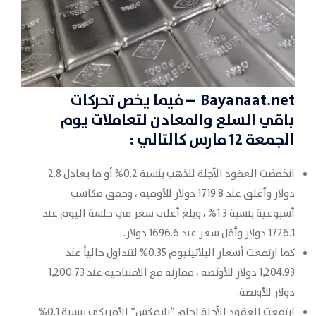
Bayanaat.net
– فيما يخص تحركات
باقي
السلع والمعادن
لتعاملات يوم
الجمعة 12 مارس كالتالي :
انخفضت العقود الآجلة للذهب بنسبة 0.2% أو ما يعادل 2.8
دولار وأغلق عند 1719.8 دولار للأوقية ، وحقق مكاسب
أسبوعية بنسبة 1.3% ، وبلغ أعلى سعر في جلسة اليوم عند
1726.1 دولار وأقل سعر عند 1696.6 دولار.
كما ارتفعت أسعار البلاتينيوم 0.35% لتتداول حالياً عند
1,204.93 دولار للأونصة ، مقارنة مع الافتتاحية عند 1,200.73
دولار للأونصة.
ارتفعت العقود الآجلة لخام “نايمكس” الأمريكي بنسبة 0.1%