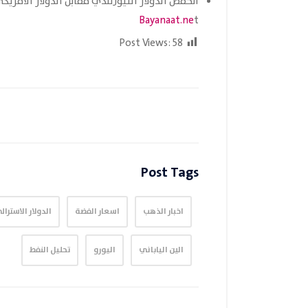
انخفض الدولار النيوزلندي مقابل الدولار الأمريكي بنسبة .13
Bayanaat.ne
t
Post Views:
58
Post Tags
اخبار الذهب
اسعار الفضة
الدولار الاسترال
الين الياباني
اليورو
تحليل النفط