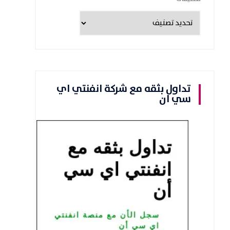
تداول بثقه مع شركة انفنتي اي
سي ان