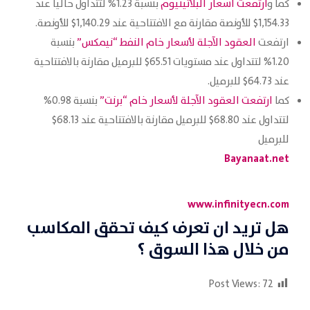
كما و
ارتفعت أسعار البلاتينيوم
بنسبة 1.23% لتتداول حالياً عند
1,154.33$ للأونصة مقارنة مع الافتتاحية عند 1,140.29$ للأونصة.
ارتفعت
العقود الآجلة لأسعار خام النفط “نيمكس”
بنسبة
1.20% لتتداول عند مستويات 65.51$ للبرميل مقارنة بالافتتاحية
عند 64.73$ للبرميل.
كما
ارتفعت العقود الآجلة لأسعار خام “برنت”
بنسبة 0.98%
لتتداول عند 68.80$ للبرميل مقارنة بالافتتاحية عند 68.13$
للبرميل
Bayanaat.net
www.infinityecn.com
هل تريد ان تعرف كيف تحقق المكاسب
من خلال هذا السوق ؟
Post Views:
72