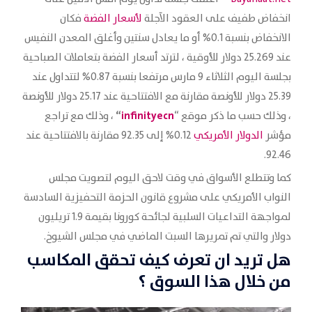
انخفاض طفيف على العقود الآجلة
لأسعار الفضة
فكان
الانخفاض بنسبة 0.1% أو ما يعادل سنتين وأغلق المعدن النفيس
عند 25.269 دولار للأوقية ، لترتد أسعار الفضة بتعاملات الصباحية
بجلسة اليوم الثلاثاء 9 مارس مرتفعا بنسبة 0.87% لتتداول عند
25.39 دولار للأونصة مقارنة مع الافتتاحية عند 25.17 دولار للأونصة
“
infinityecn
، وذلك حسب ما ذكر موقع “
، وذلك مع تراجع
مؤشر
الدولار الأمريكي
0.12% إلى 92.35 مقارنة بالافتتاحية عند
92.46.
كما وتتطلع الأسواق في وقت لاحق اليوم لتصويت مجلس
النواب الأمريكي على مشروع قانون الحزمة التحفيزية السادسة
لمواجهة التداعيات السلبية لجائحة كورونا بقيمة 1.9 تريليون
دولار والتي تم تمريرها السبت الماضي في مجلس الشيوخ.
هل تريد ان تعرف كيف تحقق المكاسب
من خلال هذا السوق ؟