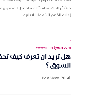
26.9940 ليرة / دولار مقارنة بمستويات الافتتاحية عند 26.9488 حيث ارتفع بمقدار 0.1315 نقطة .
حيث أن البنك يعطي أولوية لحصول المُصدرين عل
إعادة الخصم لثلاثة مليارات ليرة.
.
www.infinityecn.com
هل تريد ان تعرف كيف تح
السوق ؟
Post Views:
70