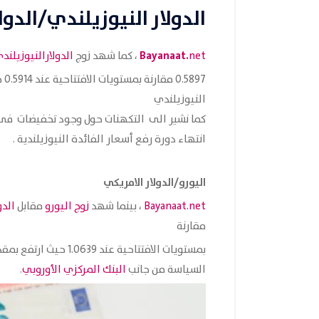
الدولار النيوزيلندي/الدول
Bayanaat.
net
، كما شهد زوج
الدولارالنيوزيلند
النيوزيلندي
كما نشير الى التكهنات حول وجود تخفيضات فى أ
انتهاء دورة رفع ‏أسعار الفائدة النيوزيلندية .‏
اليورو/الدولار الامريكي
Bayanaat.net
، بينما شهد
زوج اليورو
مقابل
الدو
مقارنة
السياسة من جانب
البنك المركزي الأوروبي
.