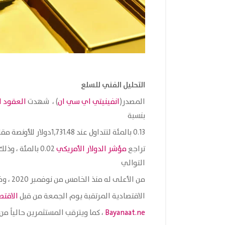
التحليل الفني للسلع
المصدر(
انفينيتي اي سي ان
) ، شهدت
العقود ا
بنسبة
0.13 بالمئة لتتداول عند 1,731.48دولار للأونصة مقارنة مع الافتتاحية عند 1,729.31دولار للأونصة ، مع وذلك مع
تراجع
مؤشر الدولار الأمريكي
0.02 بالمئة ، 
التوالي
من الأعلى له منذ الخامس من نوفمبر 2020 ، وفقاً للعلاقة العكسية بينهما على أعتاب تطورات البيانات
الاقتصادية المرتقبة يوم الجمعة من قبل
الاقتص
Bayanaat.ne
، كما ويترقب المستثمرين حالياً م