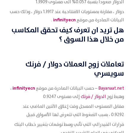
الدولار صعوداً بنسبة 0.057% الى مستوى 1.3909
دولار ، مقارنة بمستويات الافتتاحية عند 1.3917 دولار ، وذلك حسب
infinityecn
البيانات الصادرة من موقع
.
هل تريد ان تعرف كيف تحقق المكاسب
من خلال هذا السوق ؟
تعاملات زوج العملات
دولار / فرنك
سويسري
infinityecn
Bayanaat.net
– حسب البيانات الصادرة من موقع
،
وهبط زوج
الدولار / فرنك
إلى مستوى 0.9247
مقابل المستوى المسجل وقت إغلاق الاثنين الماضي عند
0.9292 ، بسبب الضغوط التي تتعرض لها الأسواق قبيل
قرارات الفيدرالي التي تأتي وسط توقعات بتغيير خطاب البنك