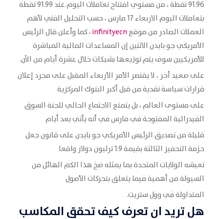
91.96 نقطة ، من مستوي افتتاح تعاملات اليوم عند 91.99 نقطة
بتعاملات اليوم الاربعاء 17 مارس ، حسب التحليل الفني لأهم
العملات الصادر من موقع
infinityecn
، كما وأعلن قال الرئيس
الأمريكي جو بايدن الاثنين إن المساعدات المالية المباشرة
للأمريكيين سوف يتم توزيعها بشيكات خلال عشرة أيام من الآن.
على صعيد أخر ، لا يقتصر الأمر الأربعاء المقبل على مجرد إعلان
قرارات سياسة نقدية من قبل أكبر البنوك المركزية
على مستوى العالم ، بل يتمتع الاجتماع الحالي للجنة السوق
الفيدرالية المفتوحة في مارس في أنه يأتي بعد أيام
قليلة من تصديق الرئيس الأمريكي جو بايدن على قانون جعل
حزمة التحفيز الثالثة بقيمة 1.9 ترليون دولار واقعا
تعيشه الولايات المتحدة بما يمثله ضخ هذا الكم الهائل من
السيولة من أهمية فيما يتعلق بتحركات الأصول
المتداولة في وول ستريت.
هل تريد ان تعرف كيف تحقق المكاسب