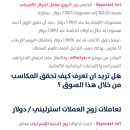
Bayanaat.net
– انخفض زوج
اليورو مقابل الدولار الأمريكي
بنسبة 0.02% إلى مستويات 1.1901 دولار ، مقارنة
بمستويات الافتتاحية عند 1.1903 دولار ، بعد أن حقق الزوج أدنى
مستوى له خلال تداولات الجلسة عند 1.1893 دولار
، بينما حقق الأعلى له عند 1.1906 دولار بتعاملات اليوم الاربعاء
17 مارس ، وذلك حسب التحليل الفني لأهم العملات
الصادر من موقع
infinityecn
، والأنظار على اجتماع الاحتياطي
الفيدرالي والانتخابات البرلمانية الألمانية.
هل تريد ان تعرف كيف تحقق المكاسب
من خلال هذا السوق ؟
تعاملات زوج العملات
استرليني / دولار
Bayanaat.net
– ارتدت تداولات
زوج الجنيه الإسترليني
مقابل