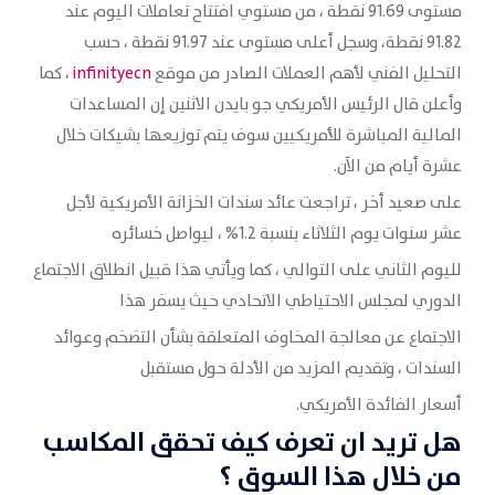
مستوى 91.69 نقطة ، من مستوي افتتاح تعاملات اليوم عند
91.82 نقطة، وسجل أعلى مستوى عند 91.97 نقطة ، حسب
التحليل الفني لأهم العملات الصادر من موقع
infinityecn
، كما
وأعلن قال الرئيس الأمريكي جو بايدن الاثنين إن المساعدات
المالية المباشرة للأمريكيين سوف يتم توزيعها بشيكات خلال
عشرة أيام من الآن.
على صعيد أخر ، تراجعت عائد سندات الخزانة الأمريكية لأجل
عشر سنوات يوم الثلاثاء بنسبة 1.2% ، ليواصل خسائره
لليوم الثاني على التوالي ، كما ويأتي هذا قبيل انطلاق الاجتماع
الدوري لمجلس الاحتياطي الاتحادي حيث يسفر هذا
الاجتماع عن معالجة المخاوف المتعلقة بشأن التضخم وعوائد
السندات ، وتقديم المزيد من الأدلة حول مستقبل
أسعار الفائدة الأمريكي.
هل تريد ان تعرف كيف تحقق المكاسب
من خلال هذا السوق ؟