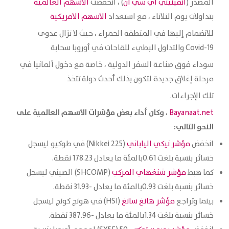
المصدر (
انفينيتي اي سي ان
) ، انخفضت
الأسهم العالمية
بتداولات يوم الثلاثاء ، مع استعداد
الأسهم الأمريكية
للانضمام إليها في المنطقة الحمراء ، حيث لا تزال عدوى
Covid-19 والتداول البطيء للقاحات في أوروبا سحابة
سوداء فوق صناعة السفر الدولية ، خاصة مع دخول ألمانيا في
مرحلة إغلاق جديدة لتكون بذلك أحدث دولة تتخذ
تلك الإجراءات.
وكان أداء بعض مؤشرات الأسهم العالمية على
،
Bayanaat.net
النحو التالي:
انخفض
مؤشر نيكي الياباني
(Nikkei 225) في طوكيو ليسجل
خسائر بنسبة بلغت 0.61بالمئة ما يعادل 178.23 نقطة.
كما هبط
مؤشر شنغهاي المركب
(SHCOMP) الصيني ليسجل
خسائر بنسبة بلغت 0.93بالمئة ما يعادل -31.93 نقطة.
بينما وتراجع
مؤشر هانغ سانغ
(HSI) في هونج كونج ليسجل
خسائر بنسبة بلغت 1.34بالمئة ما يعادل -387.96 نقطة.