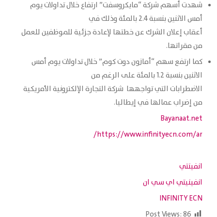
شهدت أسهم شركة “مايكروسفت” ارتفاع خلال تداولات يوم
أمس الاثنين بنسبة 2.4 بالمئة وذلك في
أعقاب إعلان الشرك عن خطتها لإعادة جزئية للموظفين للعمل
من مقراتها.
كما ارتفع سهم “أمازون دوت كوم” خلال تداولات يوم أمس
الاثنين بنسبة 1.2 بالمئة على الرغم من
الاضطرابات التي تواجهها شركة التجارة الإلكترونية الأمريكية
من إضراب عمالها في إيطاليا.
Bayanaat.net
https://www.infinityecn.com/ar/
انفينتي
انفينيتي اي سي ان
INFINITY ECN
Post Views:
86