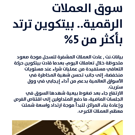
سوق العملات
الرقمية.. بيتكوين ترتد
بأكثر من 5%
بيانات.نت
,
عادت
العملات المشفرة
لتسجل موجة صعود
ملحوظة خلال تعاملات اليوم، بعدما قادت
بيتكوين
حركة
التعافي مستفيدة من عمليات شراء عند مستويات
منخفضة، إلى جانب تحسن شهية المخاطرة في
الأسواق العالمية بدعم من أداء إيجابي في وول
ستريت.
الارتفاع جاء بعد ضغوط بيعية شهدها السوق في
الجلسات الماضية، ما دفع المتداولين إلى اقتناص الفرص
وإعادة بناء المراكز، لتبدأ موجة ارتداد واسعة شملت
معظم العملات الكبرى.