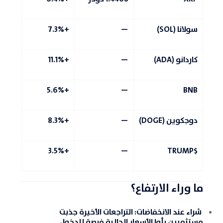
سولانا (SOL)
—
+7.3%
كاردانو (ADA)
—
+11.1%
+5.6%
—
BNB
دوجكوين (DOGE)
—
+8.3%
+3.5%
—
$TRUMP
ما وراء الارتفاع؟
شراء عند الانخفاضات:
التراجعات الأخيرة جذبت
مستثمرين رأوا الأسعار الحالية فرصة للدخول.