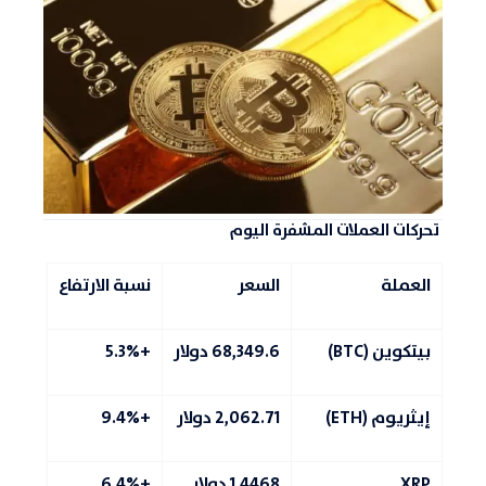
تحركات العملات المشفرة اليوم
العملة
السعر
نسبة الارتفاع
بيتكوين (BTC)
68,349.6 دولار
+5.3%
إيثريوم (ETH)
2,062.71 دولار
+9.4%
XRP
1.4468 دولار
+6.4%