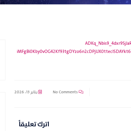
ADKq_Nbis9_4dxr9SjJ
iMFgBi0Kby0vOG42Kf93tgDYzo6n2cDPjUX0tteclSDAYkt
No Comments
يناير 13، 2026
اترك تعليقاً