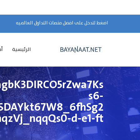
اضغط لتدخل على افضل منصات التداول العالميه
الرئيسية
أخ
agbK3DIRCO5rZwa7Ks
s6-
lSDAYkt67W8_6fhSg2
zVj_nqqQs0-d-e1-ft