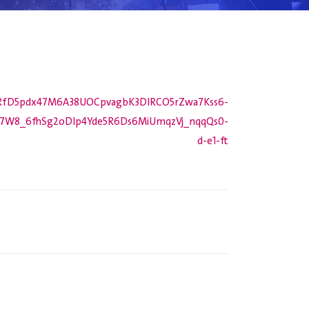
aRfD5pdx47M6A38UOCpvagbK3DIRCO5rZwa7Kss6-
67W8_6fhSg2oDlp4Yde5R6Ds6MiUmqzVj_nqqQs0-
d-e1-ft