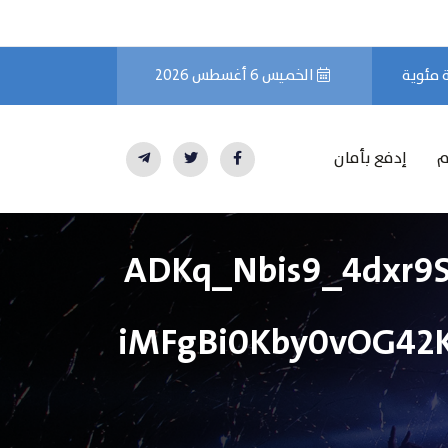
الخميس 6 أغسطس 2026
م
إدفع بأمان
ADKq_Nbis9_4dxr9
iMFgBi0Kby0vOG42K