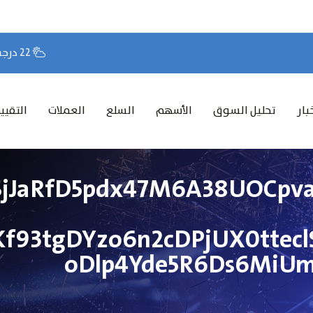
22 درجة مئوية
بار
تحليل السوق
الأسهم
السلع
العملات
التقيي
SjJaRfD5pdx47M6A38UOCpv
f93tgDYzo6n2cDPjUX0ttec
oDlp4Yde5R6Ds6MiUmq