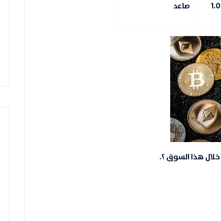
صاعد
لال هذا السوق ؟.