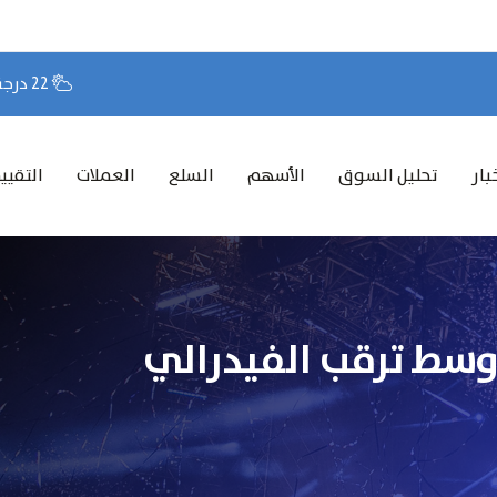
22 درجة مئوية
بار
تحليل السوق
الأسهم
السلع
العملات
التقيي