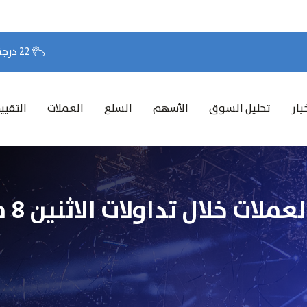
22 درجة مئوية
بار
تحليل السوق
الأسهم
السلع
العملات
التقيي
تحرك