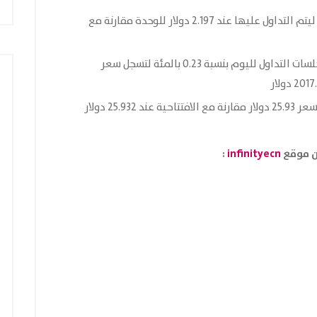
ارتفعت عقود الغاز الطبيعي بنسبة 0.08 بالمئة ليتم التداول عليها عند 2.197 دولار للوحدة مقارنة مع
كما وارتفعت أسعار العقود الاجلة للذهب خلال جلسات التداول لليوم بنسبة 0.23 بالمئة لتسجل سعر
ن موقع
infinityecn
: