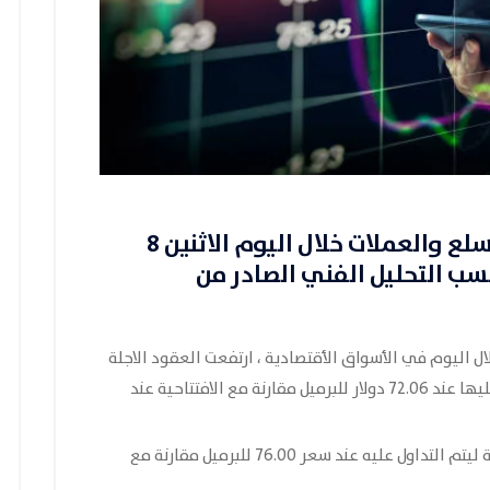
، تحركات سوق السلع والعملات خلال اليوم الاثنين 8
سب التحليل الفني الصادر من
ل اليوم في الأسواق الأقتصادية ، ارتفعت العقود الاجلة
للخام الامريكي بنسبة 1.01 بالمئة ليتم التداول عليها عند 72.06 دولار للبرميل مقارنة مع الافتتاحية عند
كما ارتفعت العقود الاجلة للخام برنت 0.93 بالمئة ليتم التداول عليه عند سعر 76.00 للبرميل مقارنة مع