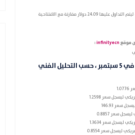
انخفضت العقود الاجلة للفضة بنسبة 0.24 بالمئة ليتم التداول عليها 24.09 دولار مقارنة مع الافتتاحية
من موقع
infinityecn
:
ي
تمبر ،
حسب التحليل الفني
1.0
ي ليسجل سعر 1.2598
ل سعر 146.93
جل سعر 0.8857
ي ليسجل سعر 1.3634
كي ليسجل سعر 0.8554