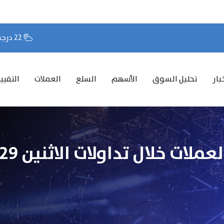
22 درجة مئوية
بار
تحليل السوق
الأسهم
السلع
العملات
التقيي