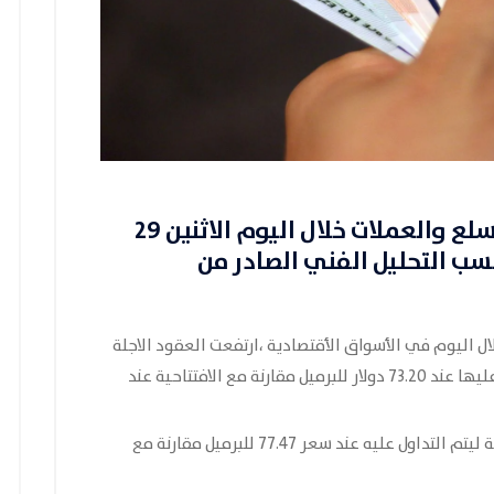
، تحركات سوق السلع والعملات خلال اليوم الاثنين 29
سب التحليل الفني الصادر من
ل اليوم في الأسواق الأقتصادية ،ارتفعت العقود الاجلة
للخام الامريكي بنسبة 0.73 بالمئة ليتم التداول عليها عند 73.20 دولار للبرميل مقارنة مع الافتتاحية عند
كما ارتفعت العقود الاجلة للخام برنت 0.64 بالمئة ليتم التداول عليه عند سعر 77.47 للبرميل مقارنة مع