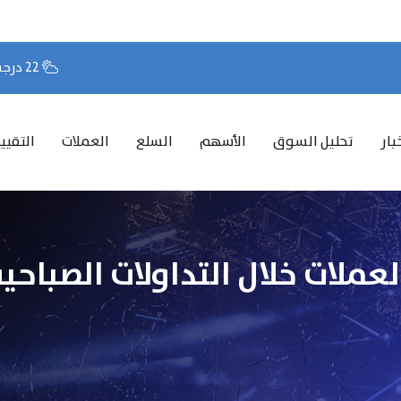
22 درجة مئوية
بار
تحليل السوق
الأسهم
السلع
العملات
التقيي