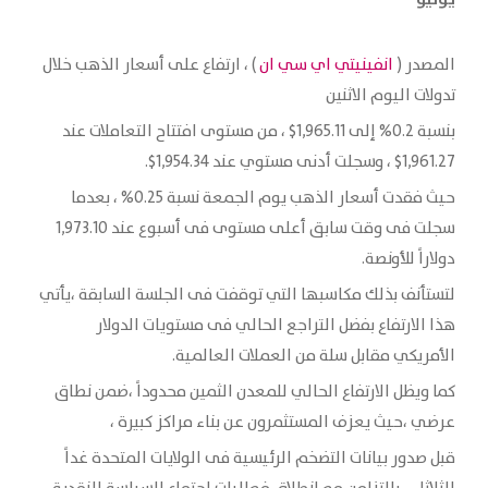
المصدر (
انفينيتي اي سي ان
) ، ارتفاع على أسعار الذهب خلال
تدولات اليوم الاثنين
بنسبة 0.2% إلى 1,965.11$ ، من مستوى افتتاح ‏التعاملات عند
1,961.27$ ، وسجلت أدنى مستوي عند 1,954.34$.‏
حيث فقدت أسعار الذهب يوم الجمعة نسبة 0.25% ، بعدما
سجلت فى وقت سابق أعلى ‏مستوى فى أسبوع عند 1,973.10
دولاراً للأونصة.‏
لتستأنف بذلك مكاسبها التي توقفت ‏فى الجلسة السابقة ،يأتي
هذا الارتفاع بفضل التراجع الحالي فى مستويات الدولار
‏الأمريكي مقابل سلة من العملات العالمية.‏
كما ويظل الارتفاع الحالي للمعدن الثمين محدوداً ،ضمن نطاق
عرضي ،حيث يعزف ‏المستثمرون عن بناء مراكز كبيرة ،
قبل صدور بيانات التضخم الرئيسية فى الولايات ‏المتحدة غداً