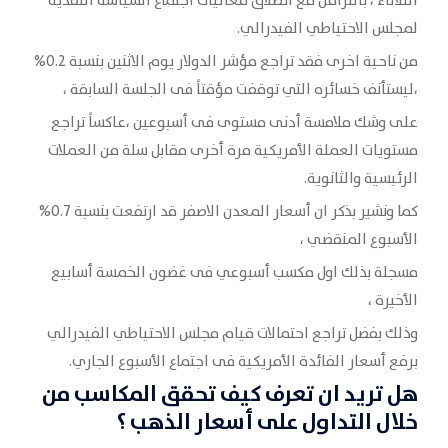
الثلاثاء ، بالتزامن مع انطلاق فعاليات اجتماع السياسة النقدية
لمجلس ‏الاحتياطي الفيدرالي.‏
من ناحية اخرى فقد تراجع مؤشر الدولار يوم الاثنين بنسبة 0.2%
،ليستأنف خسائره التي توقفت مؤقتاً فى ‏الجلسة السابقة ،
على وشك ملامسة أدنى مستوى فى أسبوعين ،عاكساً تراجع
‏مستويات العملة الأمريكية مرة أخرى مقابل سلة من العملات
الرئيسية والثانوية.‏
كما ونشير بذكر ان أسعار المعدن الاصفر قد ارتفعت بنسبة 0.7%
الأسبوع المنقضي ،
مسجلة بذلك اول مكسب ‏أسبوعي فى غضون الخمسة أسابيع
الأخيرة ،
وذلك بفضل تراجع احتمالات قيام مجلس ‏الاحتياطي الفيدرالي
برفع أسعار الفائدة الأمريكية فى اجتماع الأسبوع الجاري.‏
هل تريد ان تعرف كيف تحقق المكاسب من
خلال التداول على أسعار الذهب ؟