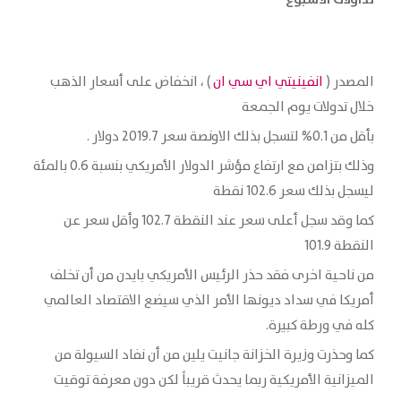
المصدر (
انفينيتي اي سي ان
) ، انخفاض على أسعار الذهب
خلال تدولات يوم الجمعة
بأقل من 0.1% لتسجل بذلك الاونصة سعر 2019.7 دولار .‏
وذلك بتزامن مع ارتفاع مؤشر الدولار الأمريكي بنسبة 0.6 بالمئة
ليسجل بذلك سعر 102.6 نقطة
كما وقد سجل أعلى سعر عند النقطة 102.7 وأقل سعر عن
النقطة 101.9
من ناحية اخرى فقد حذر الرئيس الأمريكي بايدن من أن تخلف
أمريكا في سداد ديونها الأمر الذي سيضع الاقتصاد ‏العالمي
كله في ورطة كبيرة.‏
كما وحذرت وزيرة الخزانة جانيت يلين من أن نفاد السيولة من
الميزانية الأمريكية ‏ربما يحدث قريباً لكن دون معرفة توقيت