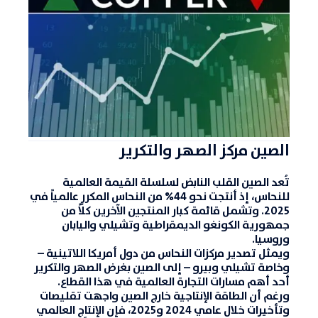
الصين مركز الصهر والتكرير
تُعد الصين القلب النابض لسلسلة القيمة العالمية
للنحاس، إذ أنتجت نحو
44% من النحاس المكرر عالمياً في
2025
. وتشمل قائمة كبار المنتجين الآخرين كلّاً من
جمهورية الكونغو الديمقراطية وتشيلي واليابان
وروسيا
.
ويمثل تصدير مركزات النحاس من دول أمريكا اللاتينية –
وخاصة
تشيلي وبيرو
– إلى الصين بغرض الصهر والتكرير
أحد أهم مسارات التجارة العالمية في هذا القطاع.
ورغم أن الطاقة الإنتاجية خارج الصين واجهت تقليصات
وتأخيرات خلال عامي 2024 و2025، فإن الإنتاج العالمي