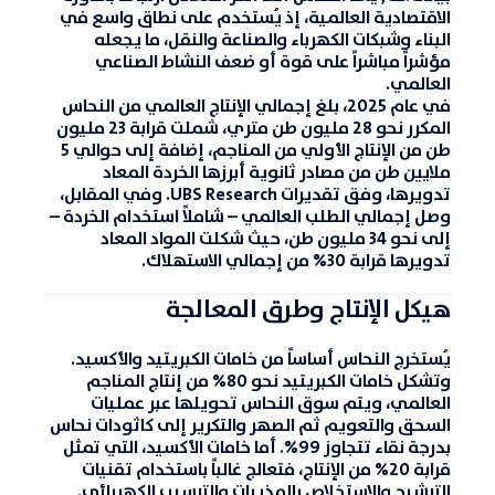
الاقتصادية العالمية، إذ يُستخدم على نطاق واسع في
البناء وشبكات الكهرباء والصناعة والنقل، ما يجعله
مؤشراً مباشراً على قوة أو ضعف النشاط الصناعي
العالمي.
في عام 2025، بلغ إجمالي الإنتاج العالمي من النحاس
المكرر نحو
28 مليون طن متري
، شملت قرابة
23 مليون
طن من الإنتاج الأولي من المناجم
، إضافة إلى حوالي
5
ملايين طن من مصادر ثانوية
أبرزها الخردة المعاد
تدويرها، وفق تقديرات
UBS Research
. وفي المقابل،
وصل إجمالي الطلب العالمي – شاملاً استخدام الخردة –
إلى نحو
34 مليون طن
، حيث شكلت المواد المعاد
تدويرها قرابة
30% من إجمالي الاستهلاك
.
هيكل الإنتاج وطرق المعالجة
يُستخرج النحاس أساساً من خامات الكبريتيد والأكسيد.
وتشكل
خامات الكبريتيد
نحو
80% من إنتاج المناجم
العالمي
، ويتم سوق النحاس تحويلها عبر عمليات
السحق والتعويم ثم الصهر والتكرير إلى
كاثودات نحاس
بدرجة نقاء تتجاوز
99%
. أما خامات الأكسيد، التي تمثل
قرابة
20% من الإنتاج
، فتعالج غالباً باستخدام تقنيات
الترشيح والاستخلاص بالمذيبات والترسيب الكهربائي
.