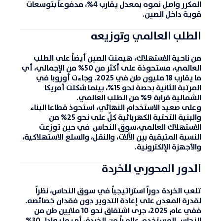
المكرر واصل نموه بمعدل يقارب
4%
، مدفوعاً بتوسعات
قوية داخل الصين.
الطلب العالمي وتوزيعه
من ناحية الاستهلاك، هيمنت الصين أيضاً على الطلب
العالمي، مستحوذة على أكثر من
50%
من الإجمالي، أي
ما يقارب
18 مليون طن
في 2025. وجاءت
أوروبا
في
المرتبة الثانية بحصة نحو
15%
، بينما شكلت
أمريكا
الشمالية
قرابة
9%
من الطلب العالمي.
وعلى صعيد الاستخدام النهائي، استحوذ
قطاعا البناء
والبنية التحتية الكهربائية
كلٌ على نحو
25% من
الاستهلاك العالمي
،سوق النحاس في حين توزعت
النسبة المتبقية بين
الآلات، والنقل، والسلع الاستهلاكية،
والأجهزة الإلكترونية
.
الدور المحوري للخردة
تلعب الخردة دوراً استراتيجياً في سوق النحاس، نظراً
لقدرة المعدن على إعادة التدوير دون فقدان خصائصه.
ففي عام 2025، جرى اشتقاق نحو
10 ملايين طن
من
النحاس المستخدم عالمياً من الخردة، أي ما يعادل
30%