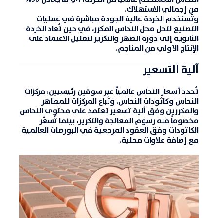
من إجمالي الاستهلاك
.
وتُستخدم الخردة عالية الجودة مباشرة في عمليات
التصنيع لتحل محل النحاس المكرر، في حين تُعاد الخردة
الثانوية إلى دورة الصهر والتكرير لتقليل الاعتماد على
الإنتاج الأولي من المناجم.
آلية التسعير
تُحدد أسعار النحاس عالمياً عبر سوقين رئيسيين:
مركزات
النحاس
و
كاثودات النحاس
. وتُباع المركزات للمصاهر
والمكررين وفق آلية تسعير تعتمد على
محتوى النحاس
مخصوماً منه رسوم المعالجة والتكرير
، بينما تُسعَّر
الكاثودات وفق العقود المرجعية في البورصات العالمية
مع إضافة علاوات محلية.