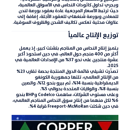
ويجري تداول كاثودات النحاس في الأسواق العالمية،
حيث ترتبط الأسعار المرجعية عادة بعقود بورصة لندن
للمعادن وبورصة شنغهاي للعقود الآجلة، إضافة إلى
علاوات محلية تعكس تكاليف الشحن والظروف السوقية.
توزيع الإنتاج عالمياً
يتميز إنتاج النحاس من المناجم بتشتت كبير، إذ يعمل
أكثر من
400 منجم
حول العالم، في حين استحوذ
أكبر
عشرة منتجين
على نحو
37% من الإمدادات العالمية
في
2025.
تصدّرت
تشيلي
قائمة الدول المنتجة بحصة تقارب
23%
من الإنتاج العالمي، تلتها
جمهورية الكونغو
الديمقراطية
بنسبة
14%
، ثم
بيرو
بنحو
12%
، و
الصين
بنسبة
8%
، و
الولايات المتحدة
بحوالي
5%
.
وعلى مستوى الشركات، ساهمت
Codelco
و
BHP
بنحو
6% لكل منهما
من إنتاج سوق النحاس المناجم العالمي،
في حين شكلت
Freeport-McMoRan
قرابة
4%
.