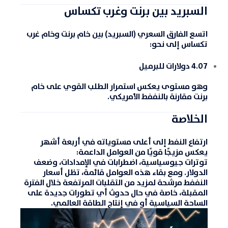
السبريد بين برنت وغرب تكساس
اتسع الفارق السعري (السبريد) بين خام برنت وخام غرب
تكساس إلى نحو:
4.07 دولارات للبرميل
وهو مستوى يعكس استمرار الطلب القوي على خام
برنت مقارنة بالنففط الأمريكي.
الخلاصة
ارتفاع النفط إلى أعلى مستوياته في أربعة أشهر
يعكس مزيجًا قويًا من العوامل الداعمة:
توترات جيوسياسية، اضطرابات في الإمدادات، وضعف
الدولار. ومع بقاء هذه العوامل قائمة، تظل أسعار
النففط مرشحة لمزيد من التقلبات المرتفعة خلال الفترة
المقبلة، خاصة في حال حدوث أي تطورات جديدة على
الساحة السياسية أو في إنتاج الطاقة العالمي.