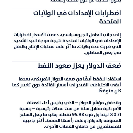
يكون الحديث عن دول منتجة رئيسية.
اضطرابات الإمدادات في الولايات
المتحدة
إلى جانب العامل الجيوسياسي، دعمت الأسعار اضطرابات
الإمدادات في الولايات المتحدة نتيجة موجة البرد الشديد
التي ضربت عدة ولايات، ما أثّر على عمليات الإنتاج والنقل
في بعض المناطق.
ضعف الدولار يعزز صعود النفط
استفاد النففط أيضًا من ضعف الدولار الأمريكي، بعدما
أبقى الاحتياطي الفيدرالي أسعار الفائدة دون تغيير كما
كان متوقعًا.
وانخفض مؤشر
الدولار
– الذي يقيس أداء العملة
الأمريكية مقابل سلة من ست عملات رئيسية – بنسبة
0.31% ليتداول قرب 95.98 نقطة، وهو ما جعل السلع
المقومة بالدولار، وعلى رأسها النففط، أكثر جاذبية
للمستثمرين من حاملي العملات الأخرى.