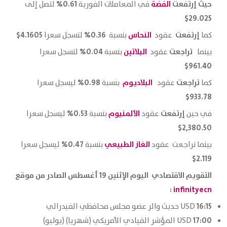
حيث إرتفعت
الفضة
0.61%
في المعاملات الفورية
لتصل إلى
29.025$
إرتفعت
النحاس
0.36%
4.1605$
كما
عقود
بنسبة
لتسجل سعرا
تراجعت
البلاتين
0.04%
بينما
عقود
بنسبة
لتسجل سعرا
961.40$
تراجعت
البلاديوم
0.98%
كما
عقود
بنسبة
ليسجل سعرا
933.78$
إرتفعت
الألمنيوم
0.53%
في حين
عقود
بنسبة
ليسجل سعرا
2,380.50$
الغاز الطبيعي
0.47%
بينما تراجعت
عقود
بنسبة
ليسجل سعرا
2.119$
التقويم الاقتصادي اليوم الإثنين 19 أغسطس الصادر من موقع
:
infinityecn
16:15
USD حديث والر عضو مجلس محافظي الفيدرالي
17:00
USD المؤشر القيادي الأمريكي (شهريا) (يوليو)