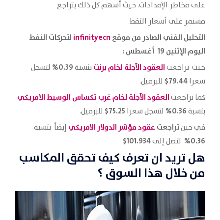
على مخاطر الإمدادات. حيث أسهم كل ذلك بتراجع
مستمر على أسعار النفط
التحليل الفني الصادر من موقع
infinityecn
لتحركات النفط
اليوم الإثنين 19 أغسطس
:
العقود الآجلة لخام
برنت
0.39%
حيث تراجعت
بنسبة
لتسجل
79.44$
سعرا
للبرميل.
العقود الآجلة لخام غرب تكساس الوسيط الأمريكي
كما تراجعت
75.25$
0.36%
بنسبة
لتسجل سعرا
للبرميل.
تراجعت
عقود مؤشر الدولار
الامريكي
في حين
إيضاً بنسبة
101.934$
0.36%
لتصل إلى
هل تريد ان تعرف كيف تحقق المكاسب
من خلال هذا السوق ؟