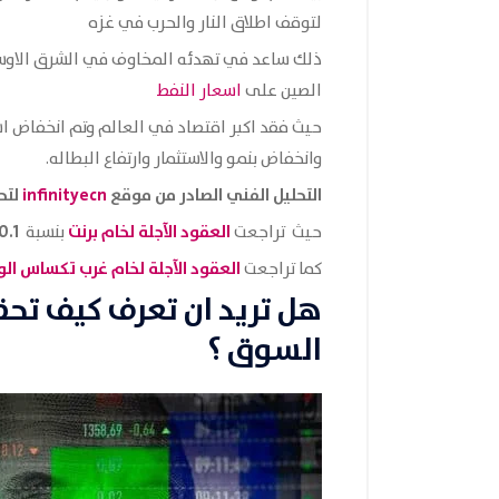
لتوقف اطلاق النار والحرب في غزه
ذلك ساعد في تهدئه المخاوف في الشرق الاوس
الصين على
اسعار النفط
حيث فقد اكبر اقتصاد في العالم وتم انخفاض اسع
وانخفاض بنمو والاستثمار وارتفاع البطاله.
التحليل الفني الصادر من موقع
infinityecn
لتحر
العقود الآجلة لخام
برنت
0.1 %
حيث تراجعت
بنسبة
العقود الآجلة لخام غرب تكساس ال
كما تراجعت
هل تريد ان تعرف كيف تح
السوق ؟