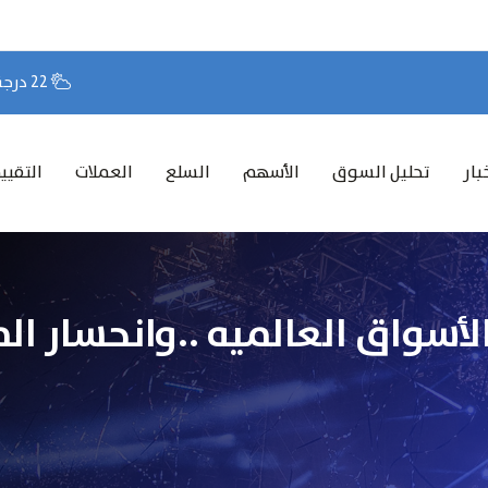
22 درجة مئوية
بار
تحليل السوق
الأسهم
السلع
العملات
التقيي
لأسواق العالميه ..وانحسار ا