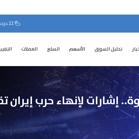
22 درجة مئوية
بار
تحليل السوق
الأسهم
السلع
العملات
التقيي
.. إشارات لإنهاء حرب إيران 