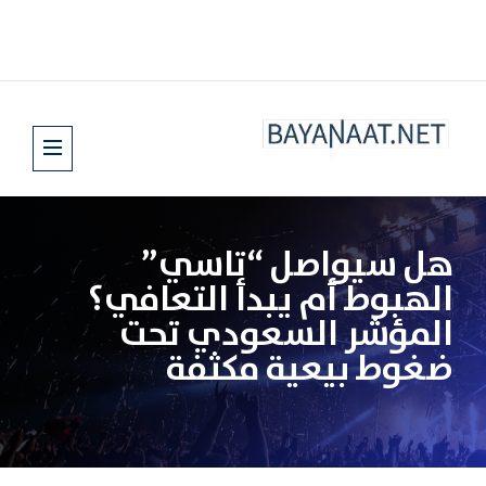
هل سيواصل “تاسي”
الهبوط أم يبدأ التعافي؟
المؤشر السعودي تحت
ضغوط بيعية مكثفة