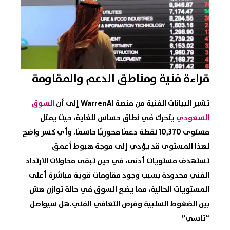
قراءة فنية ومناطق الدعم والمقاومة
تشير البيانات الفنية من منصة WarrenAI إلى أن
السوق
السعودي
يتحرك في نطاق حساس للغاية، حيث يمثل
مستوى 10,370 نقطة دعمًا محوريًا حاسمًا. وأي كسر واضح
لهذا المستوى قد يؤدي إلى موجة هبوط أعمق
تستهدف مستويات أدنى، في حين تبقى محاولات الارتداد
الفني محدودة بسبب وجود مقاومات قوية مباشرة أعلى
المستويات الحالية، مما يضع السوق في حالة توازن هش
بين الضغوط السلبية وفرص التعافي الفني.هل سيواصل
“تاسي”