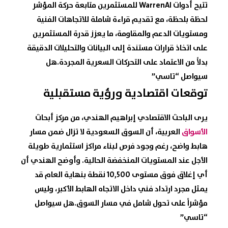
تتيح أدوات WarrenAI للمستثمرين متابعة حركة المؤشر
لحظة بلحظة، مع تقديم قراءة شاملة للاتجاهات الفنية
ومستويات الدعم والمقاومة، ما يعزز قدرة المستثمرين
على اتخاذ قرارات مستندة إلى البيانات والتحليلات الدقيقة
بدلاً من الاعتماد على التحركات السعرية المجردة.هل
سيواصل “تاسي”
توقعات اقتصادية ورؤية مستقبلية
يرى الباحث الاقتصادي إبراهيم الهندي، من مركز أبحاث
الأسواق
العربية، أن السوق السعودية لا تزال ضمن مسار
هابط واضح، رغم وجود فرص لبناء مراكز استثمارية طويلة
الأجل عند المستويات المنخفضة الحالية. وأوضح الهندي أن
أي إغلاق فوق مستوى 10,500 نقطة بنهاية العام قد
يمثل مجرد ارتداد فني داخل الاتجاه الهابط الأكبر، وليس
مؤشراً على تحول شامل في مسار السوق.هل سيواصل
“تاسي”