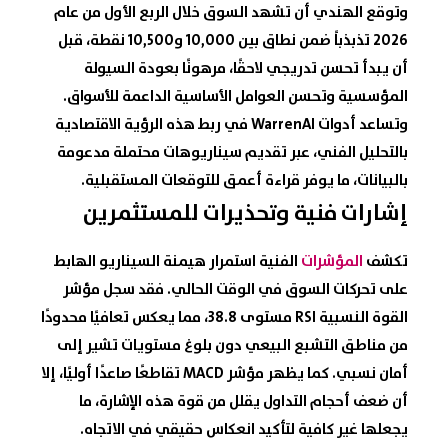
وتوقع الهندي أن تشهد السوق خلال الربع الأول من عام
2026 تذبذباً ضمن نطاق بين 10,000 و10,500 نقطة، قبل
أن يبدأ تحسن تدريجي لاحقًا، مرهونًا بعودة السيولة
المؤسسية وتحسن العوامل الأساسية الداعمة للأسواق.
وتساعد أدوات WarrenAI في ربط هذه الرؤية الاقتصادية
بالتحليل الفني، عبر تقديم سيناريوهات محتملة مدعومة
بالبيانات، ما يوفر قراءة أعمق للتوقعات المستقبلية.
إشارات فنية وتحذيرات للمستثمرين
تكشف
المؤشرات
الفنية استمرار هيمنة السيناريو الهابط
على تحركات السوق في الوقت الحالي. فقد سجل مؤشر
القوة النسبية RSI مستوى 38.8، مما يعكس تعافيًا محدودًا
من مناطق التشبع البيعي دون بلوغ مستويات تشير إلى
أمان نسبي. كما يظهر مؤشر MACD تقاطعًا صاعدًا أوليًا، إلا
أن ضعف أحجام التداول يقلل من قوة هذه الإشارة، ما
يجعلها غير كافية لتأكيد انعكاس حقيقي في الاتجاه.