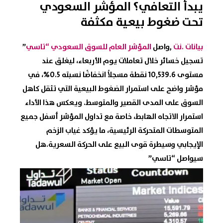
يبدأ التعافي؟ المؤشر السعودي
تحت ضغوط بيعية مكثفة
بيانات .نت
,واصل
المؤشر العام للسوق السعودي “تاسي
”
تسجيل خسائر خلال تعاملات يوم الأربعاء، ليغلق عند
مستوى 10,539.6 نقطة مسجلاً انخفاضًا نسبته 0.5%، في
مؤشر واضح على استمرار الضغوط البيعية التي تثقل كاهل
السوق على المدى القصير والمتوسط. ويعكس هذا الأداء
استمرار الاتجاه الهابط، خاصة مع تداول المؤشر أسفل جميع
المتوسطات المتحركة الرئيسية، ما يؤكد غياب الزخم
الإيجابي وسيطرة قوى البيع على الحركة السعرية.هل
سيواصل “تاسي”