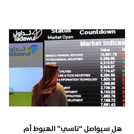
هل سيواصل “تاسي” الهبوط أم