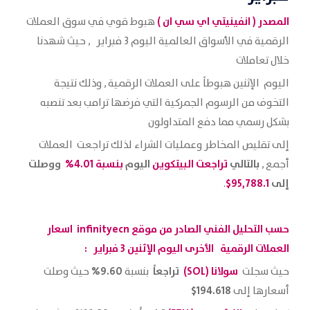
المصدر (
انفينيتي اي سي ان
)
هبوط قوي في سوق العملات
الرقمية في الأسواق العالمية اليوم 3 فبراير , حيث شهدنا
خلال تعاملات
اليوم الإثنين هبوطاً على العملات الرقمية , وذلك نتيجة
التخوف من الرسوم الجمركية التي فرضها ترامب بعد تنصبه
بشكل رسمي مما دفع المتداولون
إلى تقليص المخاطر وعمليات الشراء لذلك تراجعت العملات
بالتالي
تراجعت البيتكوين
اليوم
بنسبة 4.01%
ووصلت
أجمع ,
إلى
95,788.1
$
.
حسب التحليل الفني الصادر من موقع
infinityecn
اسعار
العملات الرقمية الأخرى اليوم الإثنين 3 فبراير :
سولانا (SOL)
تراجعاً
9.60%
حيث سجلت
بنسبة
حيث وصلت
194.618$
أسعارها إلى