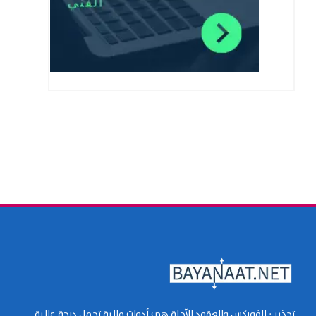
تحذير : الفوركس والعقود الآجلة هي أدوات مالية تحمل درجة عالية