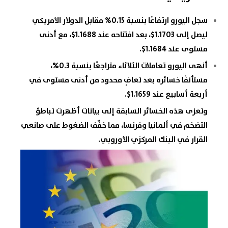
سجل
اليورو
ارتفاعًا بنسبة 0.15% مقابل
الدولار الأمريكي
ليصل إلى 1.1703$، بعد افتتاحه عند 1.1688$، مع أدنى
مستوى عند 1.1684$.
أنهى
اليورو
تعاملات الثلاثاء متراجعًا بنسبة 0.3%،
مستأنفًا خسائره بعد تعافٍ محدود من أدنى مستوى في
أربعة أسابيع عند 1.1659$.
وتعزى هذه الخسائر السابقة إلى بيانات أظهرت تباطؤ
التضخم في ألمانيا وفرنسا، مما خفّف الضغوط على صانعي
القرار في
البنك المركزي الأوروبي
.