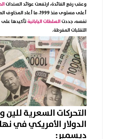
وعقب رفع
الفائدة
، ارتفعت عوائد السندات
الح
أعلى مستوى منذ 1999، ما أ
نفسه، جددت
السلطات اليابانية
تأكيدها على مت
التقلبات المفرطة.
التحركات السعرية
للين و
ديسمبر: