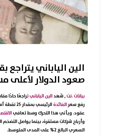
الين الياباني يتراجع ب
صعود الدولار لأعلى مس
بيانات .نت
, شَهد
الين الياباني ت
راجعًا حادًا مق
رفع سعر
الفائدة
عقود. ويأتي هذا التحرك وسط تعافي
الاقتصا
وأرباح شركات مستقرة، بينما يواصل التضخم ا
السعري البالغ 2% على المدى المتوسط.