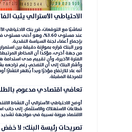
الاحتياطي الأسترالي يثبت الف
تماشيًا مع التوقعات، قرر بنك الاحتياطي ال
عند مستوى
3.60%
، وهو أدنى مستوى في ن
بإجماع أعضاء لجنة السياسة النقدية.
وبرر البنك قراره بموازنة دقيقة بين استمر
من جهة أخرى، مؤكدًا أن المخاطر المرتبط
الفترة الأخيرة، وأن تقييم مدى استدامة ه
أنه عاد للارتفاع مؤخرًا وبدأ يُظهر انتشارًا
للمرحلة المقبلة.
تعافي اقتصادي مدعوم بالطل
أوضح الاحتياطي الأسترالي أن النشاط الا
قطاعات الاستهلاك والاستثمار، إلى جانب ا
الاقتصاد مرونة نسبية في مواجهة تشديد ا
تصريحات رئيسة البنك: لا خفض ول