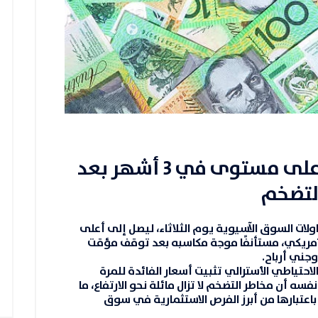
الدولار الأسترالي يقفز لأعلى مستوى في 3 أشهر بعد
التضخم
تداولات السوق الآسيوية يوم الثلاثاء، ليصل إلى أعلى
لأمريكي، مستأنفًا موجة مكاسبه بعد توقف مؤقت
جني أرباح.
لاحتياطي الأسترالي
تثبيت أسعار الفائدة للمرة
سه أن مخاطر التضخم لا تزال مائلة نحو الارتفاع، ما
 باعتبارها من أبرز الفرص الاستثمارية في سوق