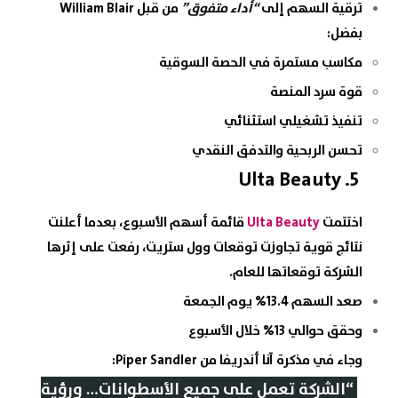
ترقية السهم إلى
“أداء متفوق”
من قبل William Blair
بفضل:
مكاسب مستمرة في الحصة السوقية
قوة سرد المنصة
تنفيذ تشغيلي استثنائي
تحسن الربحية والتدفق النقدي
5. Ulta Beauty
اختتمت
Ulta Beauty
قائمة أسهم الأسبوع، بعدما أعلنت
نتائج قوية تجاوزت توقعات وول ستريت، رفعت على إثرها
الشركة توقعاتها للعام.
صعد السهم 13.4% يوم الجمعة
وحقق حوالي 13% خلال الأسبوع
وجاء في مذكرة آنا أندريفا من Piper Sandler:
“الشركة تعمل على جميع الأسطوانات… ورؤية