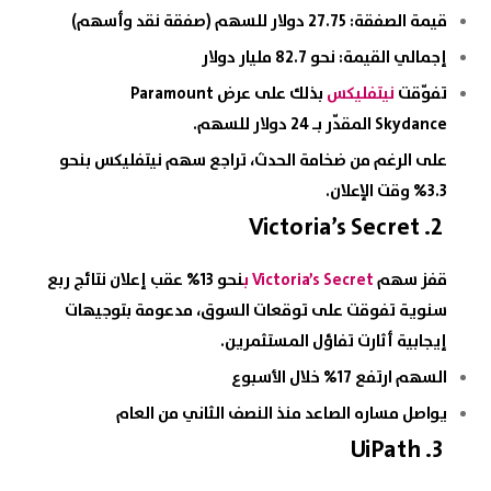
قيمة الصفقة: 27.75 دولار للسهم (صفقة نقد وأسهم)
إجمالي القيمة: نحو 82.7 مليار دولار
تفوّقت
نيتفليكس
بذلك على عرض Paramount
Skydance المقدّر بـ 24 دولار للسهم.
على الرغم من ضخامة الحدث، تراجع سهم نيتفليكس بنحو
3.3% وقت الإعلان.
Victoria’s
Secret
2.
قفز سهم
Victoria’s Secret ب
نحو 13% عقب إعلان نتائج ربع
سنوية تفوقت على توقعات السوق، مدعومة بتوجيهات
إيجابية أثارت تفاؤل المستثمرين.
السهم ارتفع 17% خلال الأسبوع
يواصل مساره الصاعد منذ النصف الثاني من العام
UiPath
3.