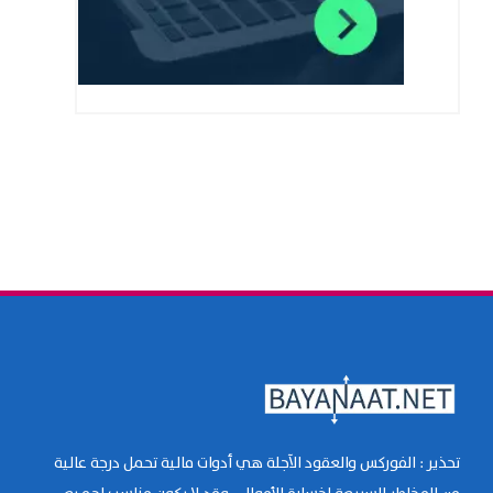
تحذير : الفوركس والعقود الآجلة هي أدوات مالية تحمل درجة عالية