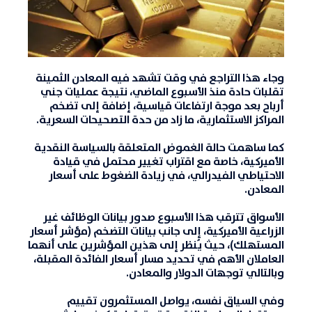
وجاء هذا التراجع في وقت تشهد فيه المعادن الثمينة
تقلبات حادة منذ الأسبوع الماضي، نتيجة عمليات جني
أرباح بعد موجة ارتفاعات قياسية، إضافة إلى تضخم
المراكز الاستثمارية، ما زاد من حدة التصحيحات السعرية.
كما ساهمت حالة الغموض المتعلقة بالسياسة النقدية
الأميركية، خاصة مع اقتراب تغيير محتمل في قيادة
الاحتياطي الفيدرالي، في زيادة الضغوط على أسعار
المعادن.
الأسواق تترقب هذا الأسبوع صدور بيانات الوظائف غير
الزراعية الأميركية، إلى جانب بيانات التضخم (مؤشر أسعار
المستهلك)، حيث يُنظر إلى هذين المؤشرين على أنهما
العاملان الأهم في تحديد مسار أسعار الفائدة المقبلة،
وبالتالي توجهات الدولار والمعادن.
وفي السياق نفسه، يواصل المستثمرون تقييم