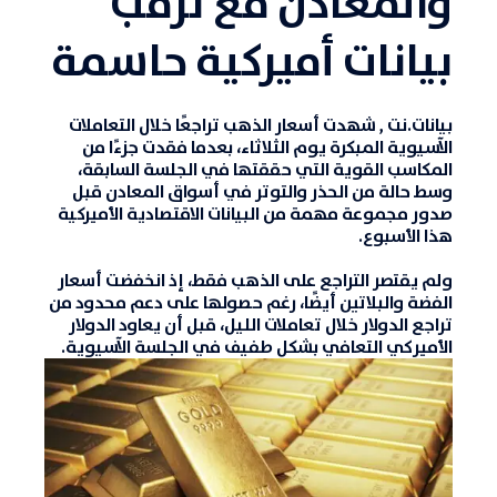
والمعادن مع ترقّب
بيانات أميركية حاسمة
بيانات.نت
,
شهدت
أسعار الذهب
تراجعًا خلال التعاملات
الآسيوية المبكرة يوم الثلاثاء، بعدما فقدت جزءًا من
المكاسب القوية التي حققتها في الجلسة السابقة،
وسط حالة من الحذر والتوتر في أسواق المعادن قبل
صدور مجموعة مهمة من البيانات الاقتصادية الأميركية
هذا الأسبوع.
ولم يقتصر التراجع على الذهب فقط، إذ انخفضت
أسعار
الفضة
والبلاتين أيضًا، رغم حصولها على دعم محدود من
تراجع الدولار خلال تعاملات الليل، قبل أن يعاود الدولار
الأميركي التعافي بشكل طفيف في الجلسة الآسيوية.