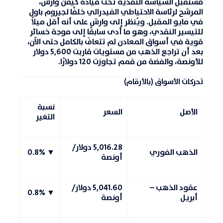
مستقبل السياسة النقدية تحت قيادة كيفن وارش،
المرشح لرئاسة الاحتياطي الفيدرالي خلفًا لجيروم باول
في مايو المقبل. ويُنظر إلى وارش على أنه أقل ميلاً
للتيسير النقدي، وهو ما أدى سابقًا إلى موجة خسائر
قوية في أسواق المعادن لم تتعافَ بالكامل حتى الآن،
بعد أن تراجع الذهب من مستويات قاربت 5,600 دولار
للأونصة، والفضة من قمم تجاوزت 120 دولارًا.
تحركات الأسواق (بالأرقام)
نسبة
الأصل
السعر
التغير
5,016.28 دولار/
الذهب الفوري
▼ 0.8%
أونصة
عقود الذهب –
5,041.60 دولار/
▼ 0.8%
أبريل
أونصة