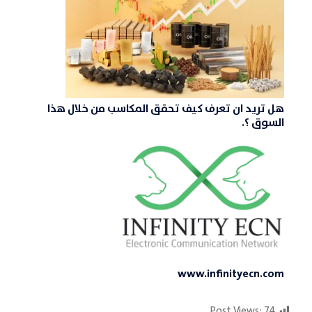
هل تريد ان تعرف كيف تحقق المكاسب من خلال هذا
السوق ؟.
www.infinityecn.com
Post Views:
74