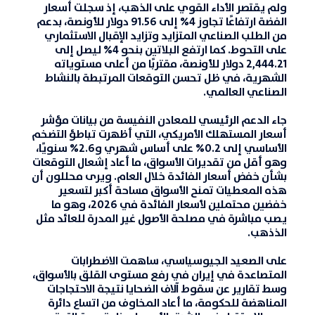
ولم يقتصر الأداء القوي على الذهب، إذ سجلت أسعار
الفضة
ارتفاعًا تجاوز 4% إلى 91.56 دولار للأونصة، بدعم
من الطلب الصناعي المتزايد وتزايد الإقبال الاستثماري
على التحوط. كما ارتفع البلاتين بنحو 4% ليصل إلى
2,444.21 دولار للأونصة، مقتربًا من أعلى مستوياته
الشهرية، في ظل تحسن التوقعات المرتبطة بالنشاط
الصناعي العالمي.
جاء الدعم الرئيسي للمعادن النفيسة من بيانات
مؤشر
أسعار المستهلك الأمريكي
، التي أظهرت تباطؤ التضخم
الأساسي إلى 0.2% على أساس شهري و2.6% سنويًا،
وهو أقل من تقديرات الأسواق، ما أعاد إشعال التوقعات
بشأن خفض أسعار الفائدة خلال العام. ويرى محللون أن
هذه المعطيات تمنح الأسواق مساحة أكبر لتسعير
خفضين محتملين لأسعار الفائدة في 2026، وهو ما
يصب مباشرة في مصلحة الأصول غير المدرة للعائد مثل
الذذهب.
على الصعيد الجيوسياسي، ساهمت الاضطرابات
المتصاعدة في إيران في رفع مستوى القلق بالأسواق،
وسط تقارير عن سقوط آلاف الضحايا نتيجة الاحتجاجات
المناهضة للحكومة، ما أعاد المخاوف من اتساع دائرة