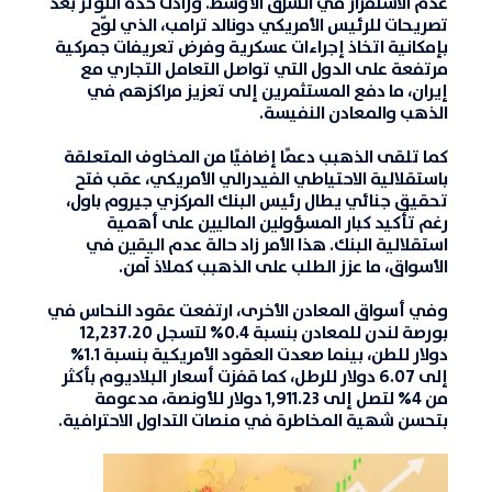
عدم الاستقرار في الشرق الأوسط. وزادت حدة التوتر بعد
تصريحات للرئيس الأمريكي دونالد ترامب، الذي لوّح
بإمكانية اتخاذ إجراءات عسكرية وفرض تعريفات جمركية
مرتفعة على الدول التي تواصل التعامل التجاري مع
إيران، ما دفع المستثمرين إلى تعزيز مراكزهم في
الذهب والمعادن النفيسة
.
كما تلقى الذهبب دعمًا إضافيًا من المخاوف المتعلقة
باستقلالية الاحتياطي الفيدرالي الأمريكي، عقب فتح
تحقيق جنائي يطال رئيس البنك المركزي جيروم باول،
رغم تأكيد كبار المسؤولين الماليين على أهمية
استقلالية البنك. هذا الأمر زاد حالة عدم اليقين في
الأسواق، ما عزز الطلب على الذهبب كملاذ آمن.
وفي أسواق المعادن الأخرى، ارتفعت عقود النحاس في
بورصة لندن للمعادن بنسبة 0.4% لتسجل 12,237.20
دولار للطن، بينما صعدت العقود الأمريكية بنسبة 1.1%
إلى 6.07 دولار للرطل، كما قفزت أسعار البلاديوم بأكثر
من 4% لتصل إلى 1,911.23 دولار للأونصة، مدعومة
بتحسن شهية المخاطرة في
منصات التداول الاحترافية
.