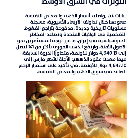
التوترات في الشرق الأوسط
بيانات .نت
,واصلت أسعار
الذهب والمعادن النفيسة
صعودها خلال تداولات الأربعاء الآسيوية، مسجلة
مستويات تاريخية جديدة، مدفوعة بتراجع الضغوط
التضخمية في الولايات المتحدة وتصاعد المخاطر
الجيوسياسية في إيران، ما عزز توجه المستثمرين نحو
الأصول الآمنة. وارتفع الذهب الفوري بأكثر من 1% ليصل
إلى 4,640.13 دولار للأونصة، متجاوزًا الذروة السابقة،
فيما صعدت عقود الذههب الآجلة لشهر مارس إلى
4,643.10 دولار للأونصة، في تأكيد على استمرار الزخم
الصاعد في سوق
الذهب والمعادن النفيسة
.