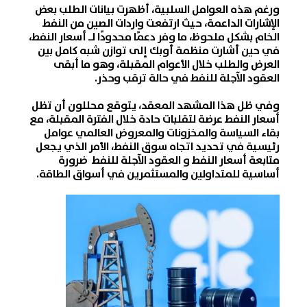
ورغم هذه العوامل السلبية، أظهرت بيانات الطلب بعض
الإشارات الداعمة، حيث ارتفعت واردات الصين من
النفط
الخام
بشكل ملحوظ، ما وفر دعمًا محدودًا لـ
أسعار النفط
،
في حين أشارت منظمة أوبك إلى توازن شبه كامل بين
العرض والطلب خلال الأعوام المقبلة، وهو ما أبقى
العقود الآجلة للنفط
في حالة ترقب وحذر.
وفي ظل هذا المشهد المعقد، يتوقع محللون أن تظل
أسعار النفط
عرضة لتقلبات حادة خلال الفترة المقبلة، مع
بقاء السياسة والمخزونات والمعروض العالمي عوامل
رئيسية في تحديد اتجاه
سوق النفط
، الأمر الذي يجعل
متابعة
أسعار النفط
و
العقود الآجلة للنفط
ضرورة
أساسية للمتداولين والمستثمرين في أسواق الطاقة.