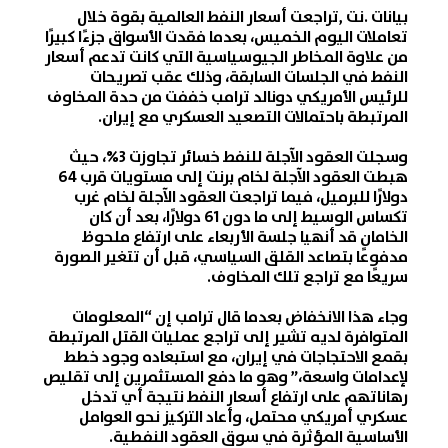
بيانات .نت
,تراجعت
أسعار النفط
العالمية بقوة خلال
تعاملات اليوم الخميس، بعدما فقدت الأسواق جزءًا كبيرًا
من علاوة المخاطر الجيوسياسية التي كانت تدعم
أسعار
النفط
في الجلسات السابقة، وذلك عقب تصريحات
للرئيس الأمريكي دونالد ترامب خففت من حدة المخاوف
المرتبطة باحتمالات التصعيد العسكري مع إيران.
وسجلت
العقود الآجلة للنفط
خسائر تجاوزت 3%، حيث
هبطت
العقود الآجلة لخام برنت
إلى مستويات قرب 64
دولارًا للبرميل، فيما تراجعت
العقود الآجلة لخام غرب
تكساس الوسيط
إلى ما دون 61 دولارًا، بعد أن كان
الخامان قد أنهيا جلسة الأربعاء على ارتفاع ملحوظ
مدفوعًا بتصاعد القلق السياسي، قبل أن تتغير الصورة
سريعًا مع تراجع تلك المخاوف.
وجاء هذا الانخفاض بعدما قال ترامب إن “المعلومات
المتوافرة لديه تشير إلى تراجع عمليات القتل المرتبطة
بقمع الاحتجاجات في
إيران
، مع استبعاده وجود خطط
لإعدامات واسعة،” وهو ما دفع المستثمرين إلى تقليص
رهاناتهم على ارتفاع
أسعار النفط
نتيجة أي تدخل
عسكري أمريكي محتمل، وأعاد التركيز نحو العوامل
الأساسية المؤثرة في
سوق العقود النفطية
.