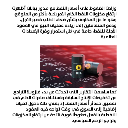
وزادت الضغوط على
أسعار النفط
مع صدور بيانات أظهرت
ارتفاع
مخزونات النفط الخام
الأمريكية بأكثر من المتوقع،
وهو ما عزز المخاوف بشأن ضعف الطلب قصير الأجل،
ودفع المتعاملين إلى زيادة عمليات البيع في
العقود
الآجلة للنفط
، خاصة في ظل استمرار وفرة الإمدادات
العالمية.
كما ساهمت التقارير التي تحدثت عن بدء فنزويلا التراجع
عن تخفيضات الإنتاج السابقة واستئناف صادرات الخام في
تعميق خسائر
أسعار النفط
، إذ يعني ذلك دخول كميات
إضافية إلى السوق في وقت تواجه فيه
العقود
النفطية
بالفعل ضغوطًا قوية ناتجة عن ارتفاع المخزونات
وتراجع الزخم السياسي.