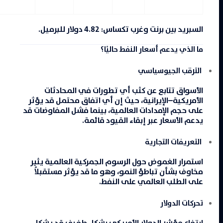
السبريد بين برنت و
غرب تكساس
:
4.82
دولار
للبرميل.
ما الذي يدعم أسعار النفط حاليًا؟
الترقب الجيوسياسي
الأسواق تتابع عن كثب أي تطورات في المحادثات
الأمريكية–الإيرانية، حيث إن أي اتفاق محتمل قد يؤثر
على حجم الإمدادات العالمية، بينما فشل المفاوضات قد
يدعم الأسعار عبر إبقاء القيود قائمة.
التعريفات التجارية
استمرار الغموض حول الرسوم الجمركية العالمية يثير
مخاوف بشأن تباطؤ النمو، وهو ما قد يؤثر مستقبلاً
على الطلب العالمي على النفط.
تحركات الدولار