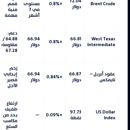
72.04
Brent Crude
+0.8%
مستوى
قمم
دولار
في 7
فنية
أشهر
مهمة
دعم:
64.88 /
66.94
66.81
West Texas
+0.8%
Intermediate
دولار
دولار
مقاومة:
67.28
زخم
عقود أبريل –
66.87
66.94
إيجابي
+0.84%
نايمكس
دولار
دولار
قصير
الأجل
ارتفاع
طفيف
97.73
US Dollar
+0.09%
—
يحد من
Index
نقطة
مكاسب
السلع