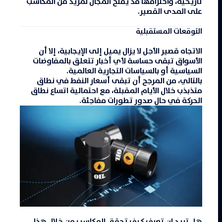
تاريخية، واختراقها قد يفتح المجال لمزيد من المكاسب
على المدى القصير.
التوقعات المستقبلية
الاتجاه قصير الأجل لا يزال يميل إلى الإيجابية، إلا أن
الأسواق تبقى حساسة لأي أخبار تتعلق بالمفاوضات
السياسية أو بالسياسات التجارية العالمية.
بالتالي، من المرجح أن تبقى
أسعار النفط
في نطاق
متذبذب خلال الأيام المقبلة، مع احتمالية اتساع نطاق
الحركة في حال صدور تطورات مفاجئة.
هل تريد ان تعرف كيف تحقق المكاسب من خلال هذا