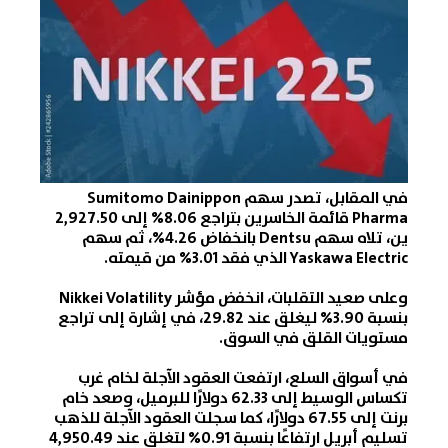
في المقابل، تصدر سهم Sumitomo Dainippon
Pharma قائمة الخاسرين بتراجع 8.06% إلى 2,927.50
ين، تلاه سهم Dentsu بانخفاض 4.26%، ثم سهم
Yaskawa Electric الذي فقد 3.01% من قيمته.
وعلى صعيد التقلبات، انخفض مؤشر
Nikkei Volatility
بنسبة 3.90% ليغلق عند 29.82، في إشارة إلى تراجع
مستويات القلق في السوق.
في أسواق السلع، ارتفع
ت العقود الآجلة لخام غرب
تكساس الوسيط
إلى 62.33 دولارًا للبرميل، وصعد خام
برنت إلى 67.55 دولارًا، كما سجلت العقود الآجلة للذهب
تسليم أبريل ارتفاعًا بنسبة 0.91% لتغلق عند 4,950.49