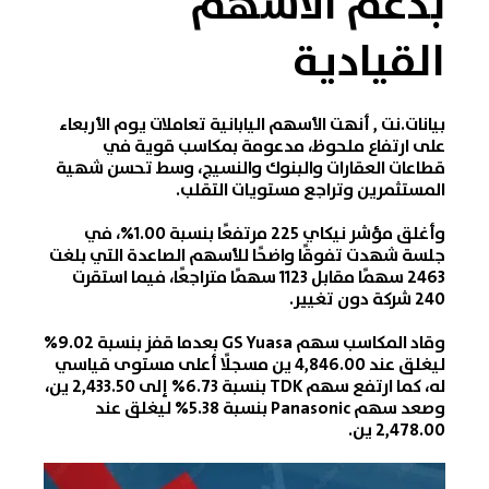
بدعم الأسهم
القيادية
بيانات.نت
, أنهت
الأسهم اليابانية
تعاملات يوم الأربعاء
على ارتفاع ملحوظ، مدعومة بمكاسب قوية في
قطاعات العقارات والبنوك والنسيج، وسط تحسن شهية
المستثمرين وتراجع مستويات التقلب.
وأغلق
مؤشر نيكاي 225
مرتفعًا بنسبة 1.00%، في
جلسة شهدت تفوقًا واضحًا للأسهم الصاعدة التي بلغت
2463 سهمًا مقابل 1123 سهمًا متراجعًا، فيما استقرت
240 شركة دون تغيير.
وقاد المكاسب سهم GS Yuasa بعدما قفز بنسبة 9.02%
ليغلق عند 4,846.00 ين مسجلًا أعلى مستوى قياسي
له، كما ارتفع سهم TDK بنسبة 6.73% إلى 2,433.50 ين،
وصعد سهم Panasonic بنسبة 5.38% ليغلق عند
2,478.00 ين.