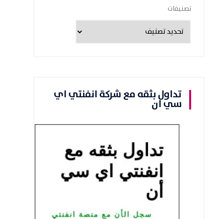
تصنيفات
تداول بثقه مع شركة انفنتي اي
سي ان