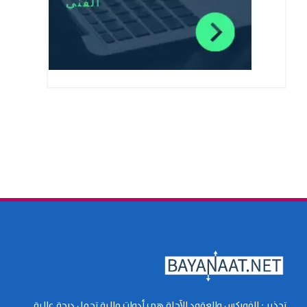
تحذير : الفوركس والعقود الآجلة هي أدوات مالية تحمل درجة عالية