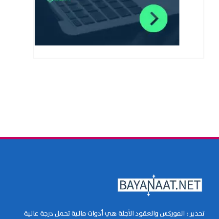
تحذير : الفوركس والعقود الآجلة هي أدوات مالية تحمل درجة عالية