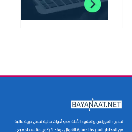
تحذير : الفوركس والعقود الآجلة هي أدوات مالية تحمل درجة عالية
من المخاطر السريعة لخسارة الأموال ، وقد لا يكون مناسب لجميع .