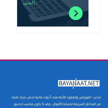
تحذير : الفوركس والعقود الآجلة هي أدوات مالية تحمل درجة عالية
من المخاطر السريعة لخسارة الأموال ، وقد لا يكون مناسب لجميع .