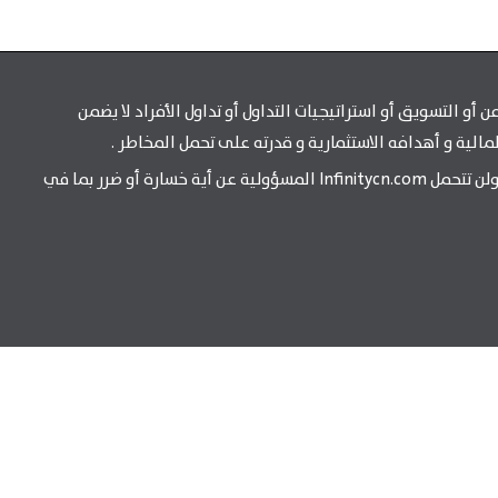
و التسويق أو استراتيجيات التداول أو تداول الأفراد لا يضمن
مالية و أهدافه الاستثمارية و قدرته على تحمل المخاطر .
أية أراء أو أخبار أو أو أسعار أو أبحاث أو تحليلات أو معلومات أخرى تقدمها Infinitycn.com كتعليق عام على السوق لا تشكل نصيحة استثمارية. ولن تتحمل Infinitycn.com المسؤولية عن أية خسارة أو ضرر بما في