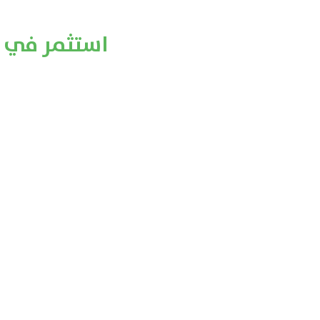
استثمر في ا
ال