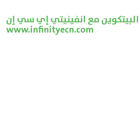
لبيتكوين مع انفينيتي إي سي إن
www.infinityecn.com
بنك الأمريكي (جي بي مورغن) يتوقع ارت
هل تريد ان تعرف كيف تحقق